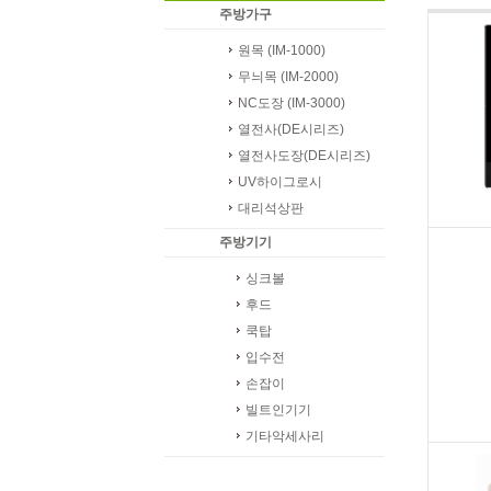
주방가구
원목 (IM-1000)
무늬목 (IM-2000)
NC도장 (IM-3000)
열전사(DE시리즈)
열전사도장(DE시리즈)
UV하이그로시
대리석상판
주방기기
싱크볼
후드
쿡탑
입수전
손잡이
빌트인기기
기타악세사리