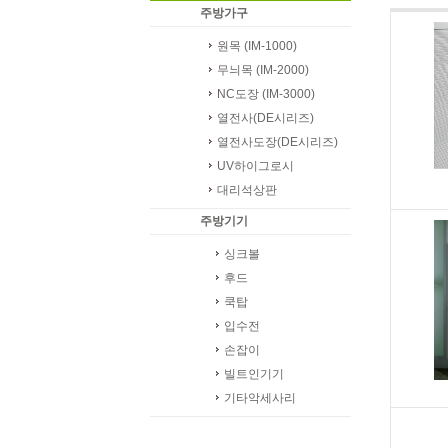
주방가구
원목 (IM-1000)
무늬목 (IM-2000)
NC도장 (IM-3000)
열전사(DE시리즈)
열전사도장(DE시리즈)
UV하이그로시
대리석상판
주방기기
싱크볼
후드
쿡탑
입수전
손잡이
빌트인기기
기타악세사리