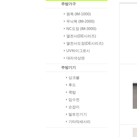
주방가구
원목 (IM-1000)
무늬목 (IM-2000)
NC도장 (IM-3000)
열전사(DE시리즈)
열전사도장(DE시리즈)
UV하이그로시
대리석상판
주방기기
싱크볼
후드
쿡탑
입수전
손잡이
빌트인기기
기타악세사리