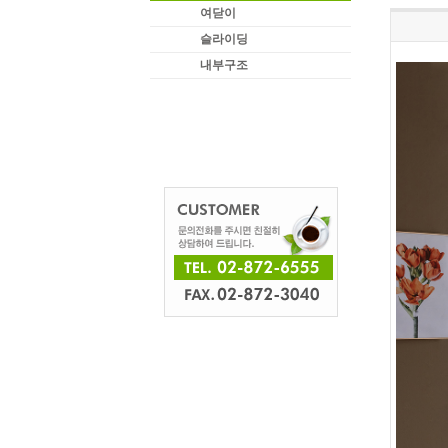
여닫이
슬라이딩
내부구조