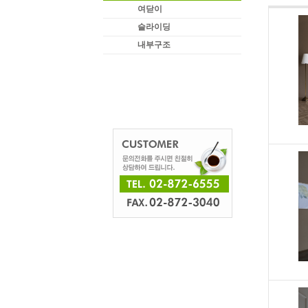
여닫이
슬라이딩
내부구조