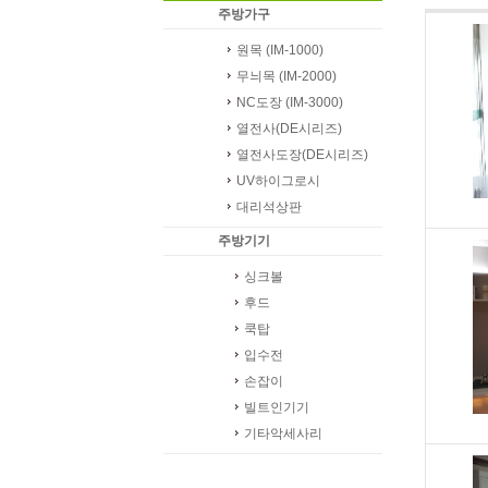
주방가구
원목 (IM-1000)
무늬목 (IM-2000)
NC도장 (IM-3000)
열전사(DE시리즈)
열전사도장(DE시리즈)
UV하이그로시
대리석상판
주방기기
싱크볼
후드
쿡탑
입수전
손잡이
빌트인기기
기타악세사리